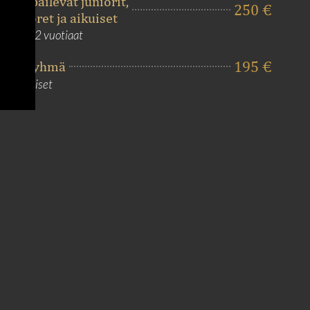
Kilpailevat juniorit,
250 €
nuoret ja aikuiset
Yli 12 vuotiaat
195 €
E-ryhmä
Aikuiset
180 €
Paritanssin alkeiskurssi
190 €
LatinoShow
190 €
PariSalsa
180 €
SooloLatin
15 €
Kertamaksu kilpatanssi
Per henkilö
6 €
Vapaaharjoitusmaksu
Per henkilö