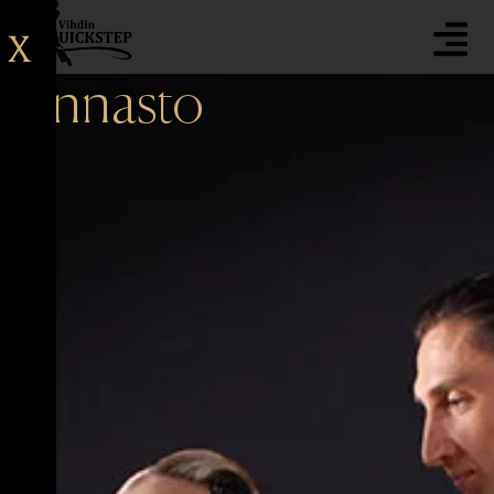
X
Hinnasto