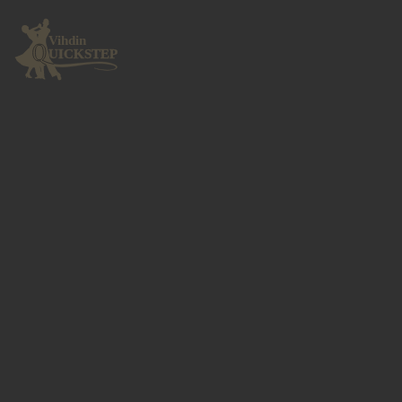
Vihdin
UICKSTEP